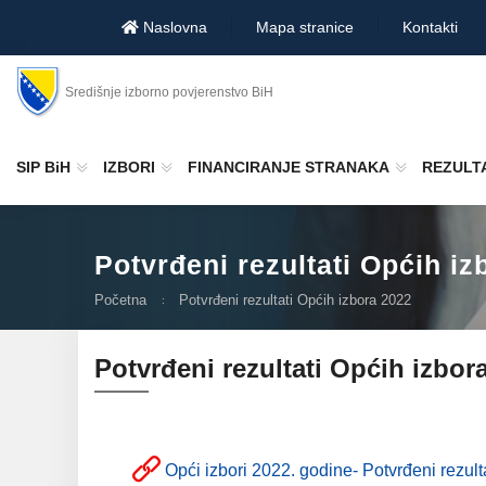
Naslovna
Mapa stranice
Kontakti
Središnje izborno povjerenstvo BiH
SIP BiH
IZBORI
FINANCIRANJE STRANAKA
REZULTA
Potvrđeni rezultati Općih iz
Početna
Potvrđeni rezultati Općih izbora 2022
Potvrđeni rezultati Općih izbor
Opći izbori 2022. godine- Potvrđeni rezult