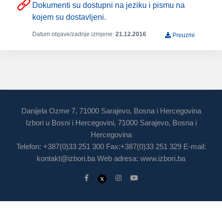
Dokumenti su dostupni na jeziku i pismu na
kojem su dostavljeni.
Datum objave/zadnje izmjene:
21.12.2016
Preuzmi
Danijela Ozme 7, 71000 Sarajevo, Bosna i Hercegovina
Izbori u Bosni i Hercegovini, 71000 Sarajevo, Bosna i
Hercegovina
Telefon: +387(0)33 251 300 Fax:+387(0)33 251 329 E-mail:
kontakt@izbori.ba
Web adresa: www.izbori.ba