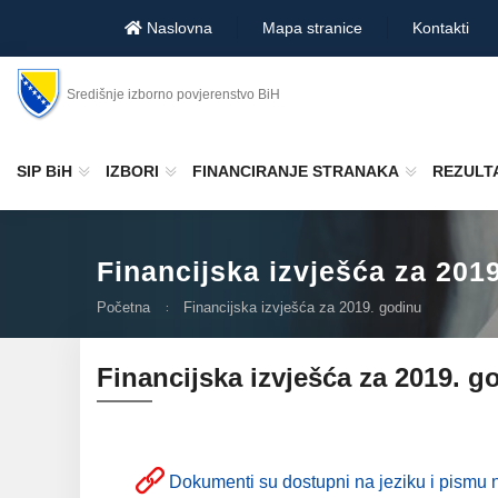
Naslovna
Mapa stranice
Kontakti
Središnje izborno povjerenstvo BiH
SIP BiH
IZBORI
FINANCIRANJE STRANAKA
REZULTA
Financijska izvješća za 201
Početna
Financijska izvješća za 2019. godinu
Financijska izvješća za 2019. g
Dokumenti su dostupni na jeziku i pismu n