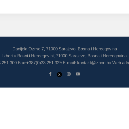
Danijela Ozme 7, 71000 Sarajevo, Bosna i Hercegovina
Izbori u Bosni i Hercegovini, 71000 Sarajevo, Bosna i Hercegovina
3 251 300 Fax:+387(0)33 251 329 E-mail:
kontakt@izbori.ba
Web adre