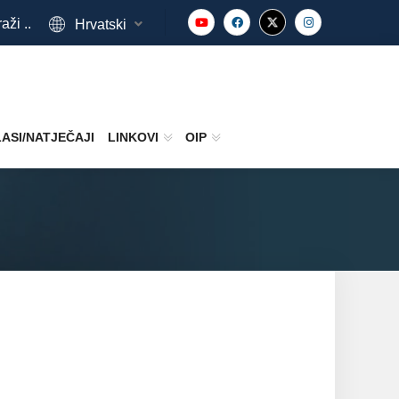
aži ..
Hrvatski
ASI/NATJEČAJI
LINKOVI
OIP