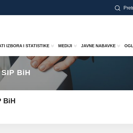
Pretr
TI IZBORA I STATISTIKE
MEDIJI
JAVNE NABAVKE
OGL
 SIP BiH
P BiH