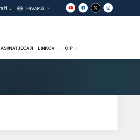
aži ..
Hrvatski
ASI/NATJEČAJI
LINKOVI
OIP