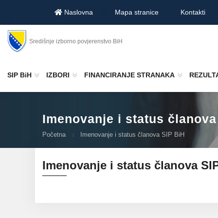
Naslovna
Mapa stranice
Kontakti
Središnje izborno povjerenstvo BiH
SIP BiH
IZBORI
FINANCIRANJE STRANAKA
REZULTA
Imenovanje i status članova
Početna
Imenovanje i status članova SIP BiH
Imenovanje i status članova SI