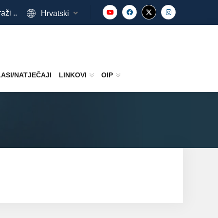
aži ..
Hrvatski
ASI/NATJEČAJI
LINKOVI
OIP