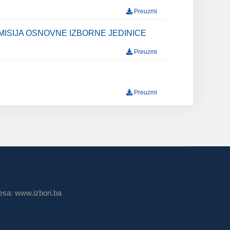
Preuzmi
MISIJA OSNOVNE IZBORNE JEDINICE
Preuzmi
Preuzmi
sa: www.izbori.ba