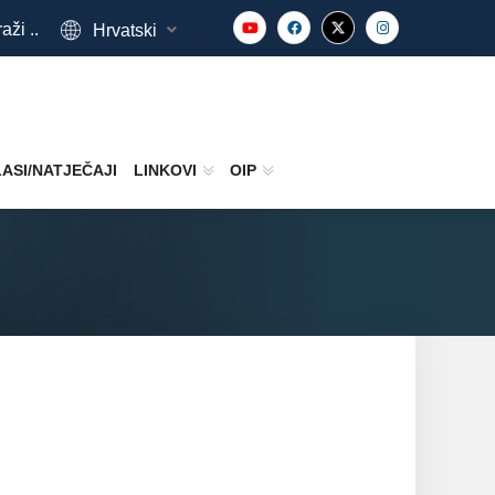
aži ..
Hrvatski
ASI/NATJEČAJI
LINKOVI
OIP