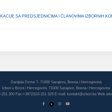
ACIJE SA PREDSJEDNICIMA I ČLANOVIMA IZBORNIH KO
Danijela Ozme 7, 71000 Sarajevo, Bosna i Hercegovina
Izbori u Bosni i Hercegovini, 71000 Sarajevo, Bosna i Hercegovina
3 251 300 Fax:+387(0)33 251 329 E-mail:
kontakt@izbori.ba
Web adre