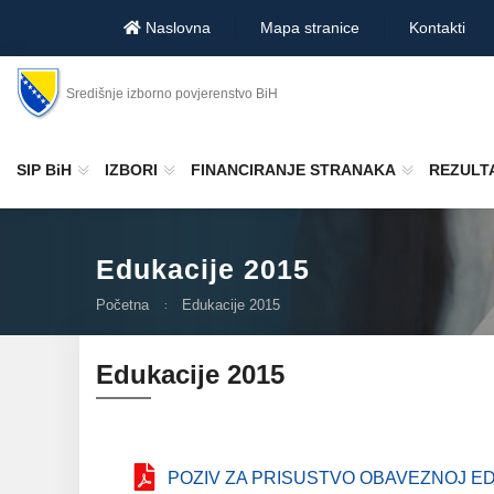
Naslovna
Mapa stranice
Kontakti
Središnje izborno povjerenstvo BiH
SIP BiH
IZBORI
FINANCIRANJE STRANAKA
REZULTA
Edukacije 2015
Početna
Edukacije 2015
Edukacije 2015
POZIV ZA PRISUSTVO OBAVEZNOJ ED