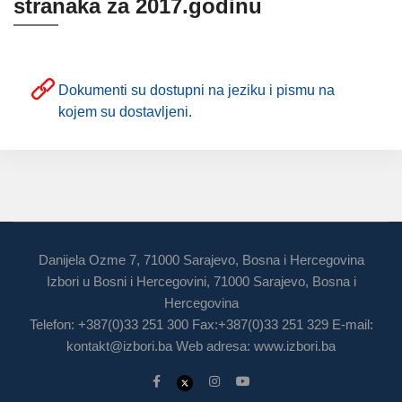
stranaka za 2017.godinu
Dokumenti su dostupni na jeziku i pismu na
kojem su dostavljeni.
Danijela Ozme 7, 71000 Sarajevo, Bosna i Hercegovina
Izbori u Bosni i Hercegovini, 71000 Sarajevo, Bosna i
Hercegovina
Telefon: +387(0)33 251 300 Fax:+387(0)33 251 329 E-mail:
kontakt@izbori.ba
Web adresa: www.izbori.ba