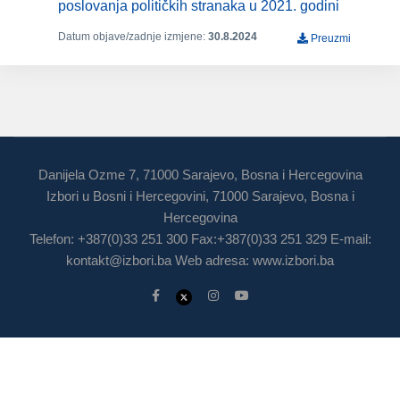
poslovanja političkih stranaka u 2021. godini
Datum objave/zadnje izmjene:
30.8.2024
Preuzmi
Danijela Ozme 7, 71000 Sarajevo, Bosna i Hercegovina
Izbori u Bosni i Hercegovini, 71000 Sarajevo, Bosna i
Hercegovina
Telefon: +387(0)33 251 300 Fax:+387(0)33 251 329 E-mail:
kontakt@izbori.ba
Web adresa: www.izbori.ba