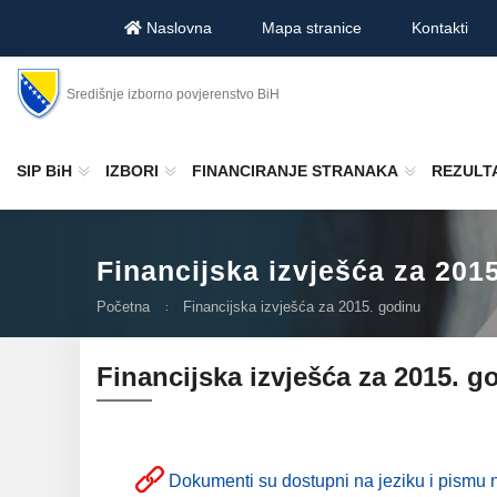
Naslovna
Mapa stranice
Kontakti
Središnje izborno povjerenstvo BiH
SIP BiH
IZBORI
FINANCIRANJE STRANAKA
REZULTA
Financijska izvješća za 201
Početna
Financijska izvješća za 2015. godinu
Financijska izvješća za 2015. g
Dokumenti su dostupni na jeziku i pismu n