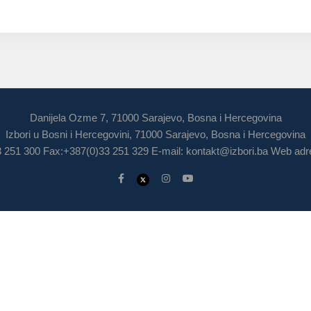
Danijela Ozme 7, 71000 Sarajevo, Bosna i Hercegovina
Izbori u Bosni i Hercegovini, 71000 Sarajevo, Bosna i Hercegovina
3 251 300 Fax:+387(0)33 251 329 E-mail:
kontakt@izbori.ba
Web adre