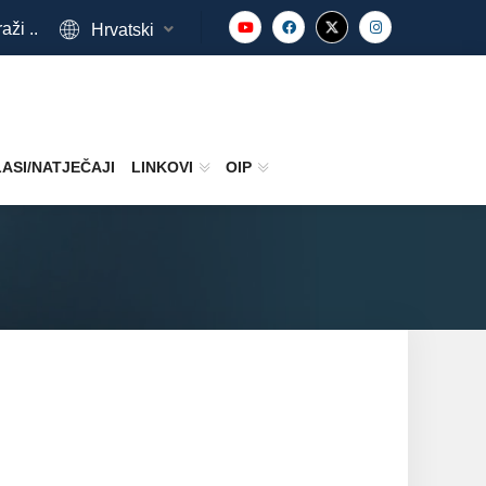
aži ..
Hrvatski
ASI/NATJEČAJI
LINKOVI
OIP