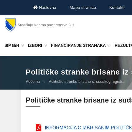
Naslovna
Mapa stranice
Kontakti
Središnje izborno povjerenstvo BiH
SIP BiH
IZBORI
FINANCIRANJE STRANAKA
REZULTA
Političke stranke brisane iz
Početna
Političke stranke brisane iz sudskog registra
Političke stranke brisane iz su
INFORMACIJA O IZBRISANIM POLITIČ