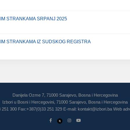
KIM STRANKAMA SRPANJ 2025
ČKIM STRANKAMA IZ SUDSKOG REGISTRA
Danijela Ozme 7, 71000 Sarajevo, Bosna i Hercegovina
Izbori u Bosni i Hercegovini, 71000 Sarajevo, Bosna i Hercegovina
3 251 300 Fax:+387(0)33 251 329 E-mail:
kontakt@izbori.ba
Web adre