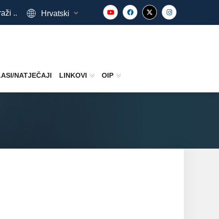
aži ..
Hrvatski
ASI/NATJEČAJI
LINKOVI
OIP