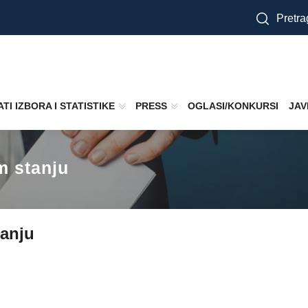
Pretra
TI IZBORA I STATISTIKE
PRESS
OGLASI/KONKURSI
JAV
m stanju
tanju