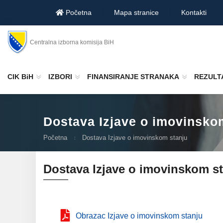
Početna
Mapa stranice
Kontakti
Centralna izborna komisija BiH
CIK BiH
IZBORI
FINANSIRANJE STRANAKA
REZULTA
Dostava Izjave o imovinsko
Početna
Dostava Izjave o imovinskom stanju
Dostava Izjave o imovinskom s
Obrazac Izjave o imovinskom stanju