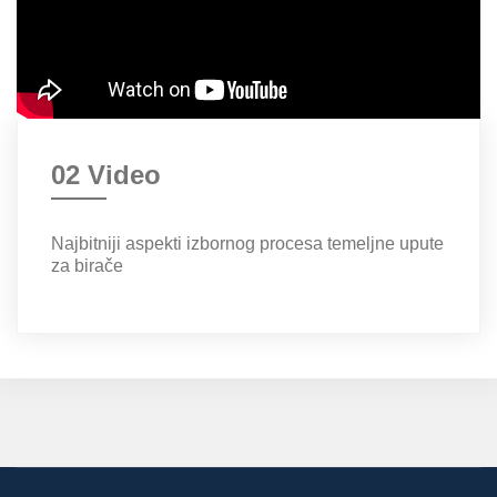
02 Video
Najbitniji aspekti izbornog procesa temeljne upute
za birače