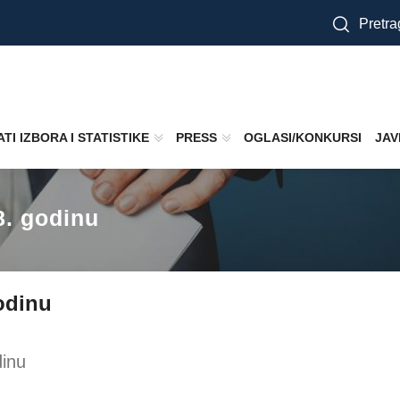
Pretra
TI IZBORA I STATISTIKE
PRESS
OGLASI/KONKURSI
JAV
8. godinu
godinu
dinu