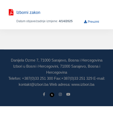
Izborni zakon
Datum objave/zadnje izmjene:
4/14/2025
Preuzmi
Danijela Ozme 7, 71000 Sarajevo, Bosna i Hercegovina
Izbori u Bosni i Hercegovini, 71000 Sarajevo, Bosna i
Hercegovina
Telefon: +387(0)33 251 300 Fax:+387(0)33 251 329 E-mail:
kontakt@izbori.ba
Web adresa: www.izbori.ba