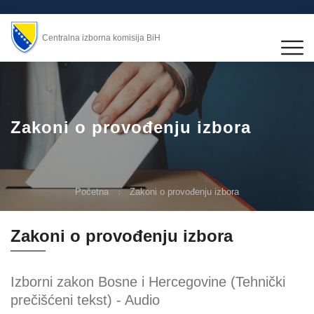
Centralna izborna komisija BiH
Zakoni o provođenju izbora
Početna
Zakoni o provođenju izbora
Zakoni o provođenju izbora
Izborni zakon Bosne i Hercegovine (Tehnički
prečišćeni tekst) - Audio