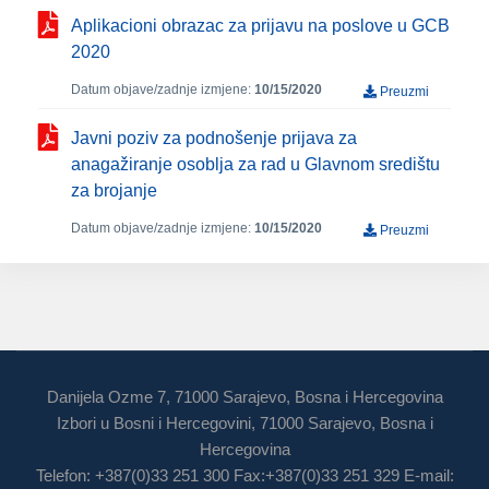
Aplikacioni obrazac za prijavu na poslove u GCB
2020
Datum objave/zadnje izmjene:
10/15/2020
Preuzmi
Javni poziv za podnošenje prijava za
anagažiranje osoblja za rad u Glavnom središtu
za brojanje
Datum objave/zadnje izmjene:
10/15/2020
Preuzmi
Danijela Ozme 7, 71000 Sarajevo, Bosna i Hercegovina
Izbori u Bosni i Hercegovini, 71000 Sarajevo, Bosna i
Hercegovina
Telefon: +387(0)33 251 300 Fax:+387(0)33 251 329 E-mail: