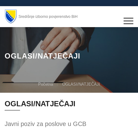
Središnje izborno povjerenstvo BiH
OGLASI/NATJEČAJI
Početna
OGLASI/NATJEČAJI
OGLASI/NATJEČAJI
Javni poziv za poslove u GCB