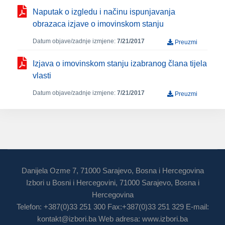
Naputak o izgledu i načinu ispunjavanja
obrazaca izjave o imovinskom stanju
Datum objave/zadnje izmjene:
7/21/2017
Preuzmi
Izjava o imovinskom stanju izabranog člana tijela
vlasti
Datum objave/zadnje izmjene:
7/21/2017
Preuzmi
Danijela Ozme 7, 71000 Sarajevo, Bosna i Hercegovina
Izbori u Bosni i Hercegovini, 71000 Sarajevo, Bosna i
Hercegovina
Telefon: +387(0)33 251 300 Fax:+387(0)33 251 329 E-mail:
kontakt@izbori.ba
Web adresa: www.izbori.ba