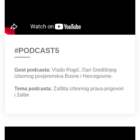
#PODCAST5
Gost podcasta:
Vlado Rogić, član Središnjeg
izbornog povjerenstva Bosne i Hercegovine.
Tema podcasta:
Zaštita izbornog prava-prigovori
i žalbe