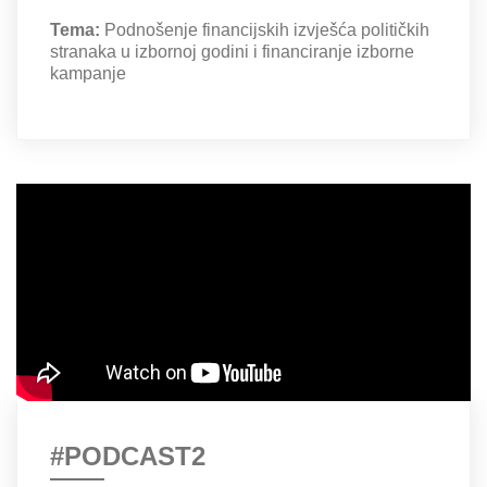
Tema:
Podnošenje financijskih izvješća političkih
stranaka u izbornoj godini i financiranje izborne
kampanje
#PODCAST2