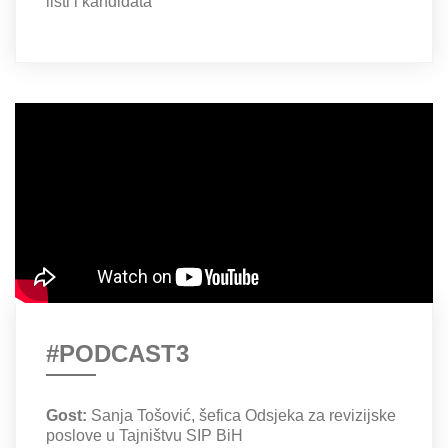
listi i kandidata
#PODCAST3
Gost:
Sanja Tošović, šefica Odsjeka za revizijske
poslove u Tajništvu SIP BiH