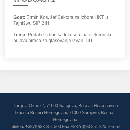
Gost:
Ermin Kos, šef Sektora za izbore i IKT u
Tajništvu SIP BiH
Tema:
Portal e-Izbori sa fokusom na elektronsku
prijavu birača za glasovanje izvan BiH
Danijela Ozme 7, 71000 Sarajevo, Bosna i Hercegovina
Izbori u Bosni i Hercegovini, 71000 Sarajevo, Bosna i
Hercegovina
Telefon: +387(0)33 251 300 Fax:+387(0)33 251 329 E-mail: