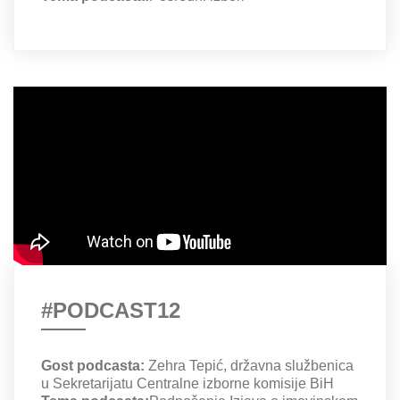
#PODCAST12
Gost podcasta:
Zehra Tepić, državna službenica
u Sekretarijatu Centralne izborne komisije BiH