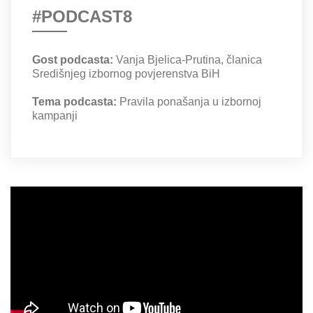
#PODCAST8
Gost podcasta:
Vanja Bjelica-Prutina, članica
Središnjeg izbornog povjerenstva BiH
Tema podcasta:
Pravila ponašanja u izbornoj
kampanji