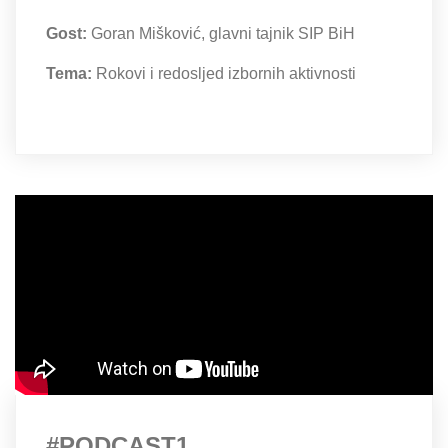
Gost:
Goran Mišković, glavni tajnik SIP BiH
Tema:
Rokovi i redosljed izbornih aktivnosti
#PODCAST1