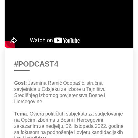
#PODCAST4
Gost:
Jasmina Ramić Odobašić, stručna
savjetnica u Odsjeku za izbore u Tajništvu
Središnjeg izbornog povjerenstva Bosne i
Hercegovine
Tema:
Ovjera političkih subjekata za sudjelovanje
na Općim izborima u Bosni i Hercegovini
zakazanim za nedjelju, 02. listopada 2022. godine
sa fokusom na podnošenje i ovjeru kandidacijskih