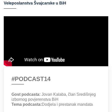
Veleposlanstva Švajcarske u BiH
#PODCAST14
Gost podcasta:
Jovan Kalaba, član Središnjeg
izbornog povjerenstva BiH
Tema podcasta:
Dodjela i prestanak mandata