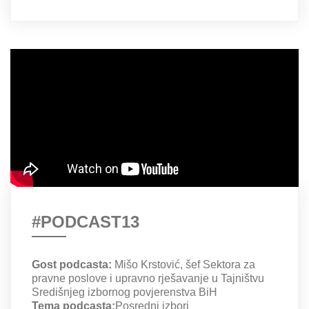
#PODCAST13
Gost podcasta:
Mišo Krstović, šef Sektora za
pravne poslove i upravno rješavanje u Tajništvu
Središnjeg izbornog povjerenstva BiH
Tema podcasta:
Posredni izbori