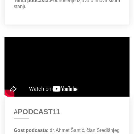
Tema podcasta:
Podnošenje Izjava o imovinskom
stanju
#PODCAST11
Gost podcasta:
dr. Ahmet Šantić, član Središnjeg