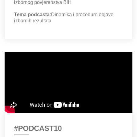
izbornog povjerenstva BiH
Tema podcasta:
Dinamika i procedure objave
izbornih rezultata
#PODCAST10