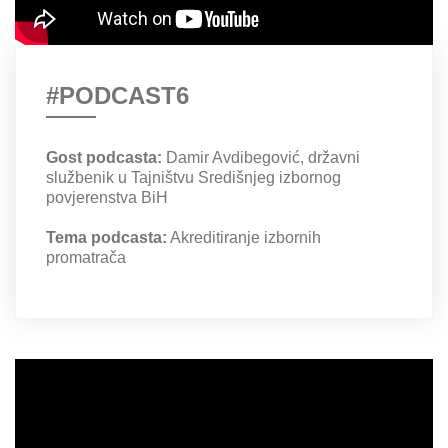
#PODCAST6
Gost podcasta:
Damir Avdibegović, državni
službenik u Tajništvu Središnjeg izbornog
povjerenstva BiH
Tema podcasta:
Akreditiranje izbornih
promatrača