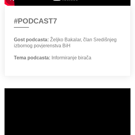
#PODCAST7
Gost podcasta:
Željko Bakalar, član Središnjeg
izbornog povjerenstva BiH
Tema podcasta:
Informiranje birača