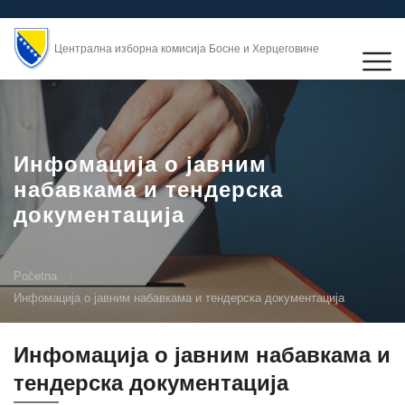
Централна изборна комисија Босне и Херцеговине
Инфомација о јавним
набавкама и тендерска
документација
Početna
Инфомација о јавним набавкама и тендерска документација
Инфомација о јавним набавкама и
тендерска документација