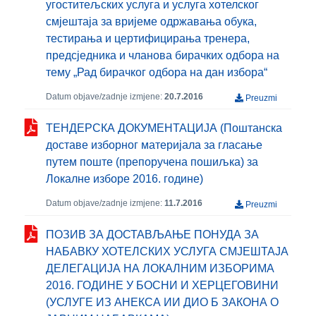
угоститељских услуга и услуга хотелског
смјештаја за вријеме одржавања обука,
тестирања и цертифицирања тренера,
предсједника и чланова бирачких одбора на
тему „Рад бирачког одбора на дан избора“
Datum objave/zadnje izmjene:
20.7.2016
Preuzmi
ТЕНДЕРСКА ДОКУМЕНТАЦИЈА (Поштанска
доставе изборног материјала за гласање
путем поште (препоручена пошиљка) за
Локалне изборе 2016. године)
Datum objave/zadnje izmjene:
11.7.2016
Preuzmi
ПОЗИВ ЗА ДОСТАВЉАЊЕ ПОНУДА ЗА
НАБАВКУ ХОТЕЛСКИХ УСЛУГА СМЈЕШТАЈА
ДЕЛЕГАЦИЈА НА ЛОКАЛНИМ ИЗБОРИМА
2016. ГОДИНЕ У БОСНИ И ХЕРЦЕГОВИНИ
(УСЛУГЕ ИЗ АНЕКСА ИИ ДИО Б ЗАКОНА О