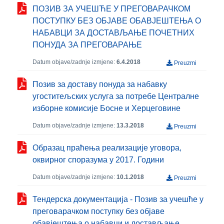
ПОЗИВ ЗА УЧЕШЋЕ У ПРЕГОВАРАЧКОМ
ПОСТУПКУ БЕЗ ОБЈАВЕ ОБАВЈЕШТЕЊА О
НАБАВЦИ ЗА ДОСТАВЉАЊЕ ПОЧЕТНИХ
ПОНУДА ЗА ПРЕГОВАРАЊЕ
Datum objave/zadnje izmjene:
6.4.2018
Preuzmi
Позив за доставу понуда за набавку
угоститељских услуга за потребе Централне
изборне комисије Босне и Херцеговине
Datum objave/zadnje izmjene:
13.3.2018
Preuzmi
Образац праћења реализације уговора,
оквирног споразума у 2017. Години
Datum objave/zadnje izmjene:
10.1.2018
Preuzmi
Тендерска документација - Позив за учешће у
преговарачком поступку без објаве
обавјештења о набавци и достављање