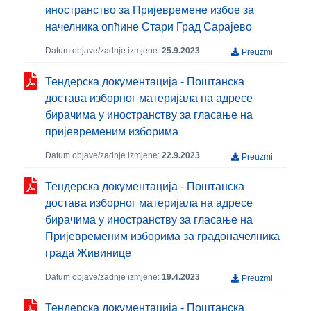
иностранство за Пријевремене избое за
начелника опћине Стари Град Сарајево
Datum objave/zadnje izmjene:
25.9.2023
Preuzmi
Тендерска документација - Поштанска
достава изборног материјала на адресе
бирачима у иностранству за гласање на
пријевременим изборима
Datum objave/zadnje izmjene:
22.9.2023
Preuzmi
Тендерска документација - Поштанска
достава изборног материјала на адресе
бирачима у иностранству за гласање на
Пријевременим изборима за градоначелника
града Живинице
Datum objave/zadnje izmjene:
19.4.2023
Preuzmi
Тендерска документација - Поштанска