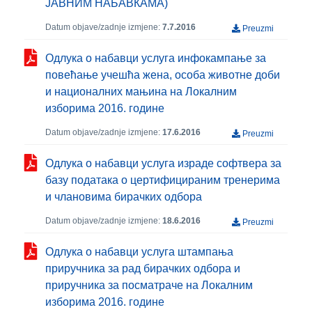
ЈАВНИМ НАБАВКАМА)
Datum objave/zadnje izmjene:
7.7.2016
Preuzmi
Одлука о набавци услуга инфокампање за
повећање учешћа жена, особа животне доби
и националних мањина на Локалним
изборима 2016. године
Datum objave/zadnje izmjene:
17.6.2016
Preuzmi
Одлука о набавци услуга израде софтвера за
базу података о цертифицираним тренерима
и члановима бирачких одбора
Datum objave/zadnje izmjene:
18.6.2016
Preuzmi
Одлука о набавци услуга штампања
приручника за рад бирачких одбора и
приручника за посматраче на Локалним
изборима 2016. године