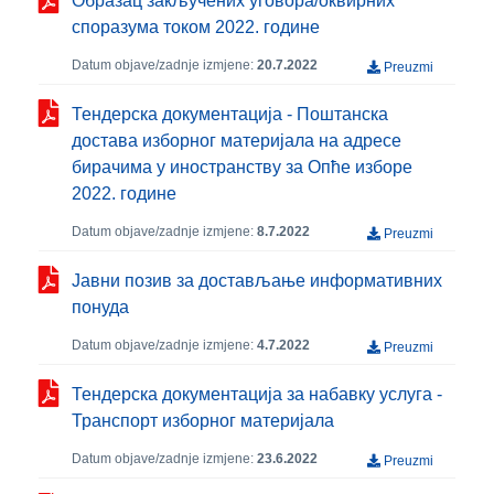
Образац закључених уговора/оквирних
споразума током 2022. године
Datum objave/zadnje izmjene:
20.7.2022
Preuzmi
Тендерска документација - Поштанска
достава изборног материјала на адресе
бирачима у иностранству за Опће изборе
2022. године
Datum objave/zadnje izmjene:
8.7.2022
Preuzmi
Јавни позив за достављање информативних
понуда
Datum objave/zadnje izmjene:
4.7.2022
Preuzmi
Тендерска документација за набавку услуга -
Транспорт изборног материјала
Datum objave/zadnje izmjene:
23.6.2022
Preuzmi