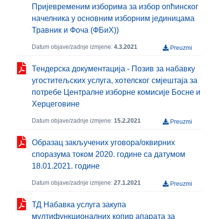
Пријевременим изборима за избор опћинског
начелника у основним изборним јединицама
Травник и Фоча (ФБиХ))
Datum objave/zadnje izmjene:
4.3.2021
Preuzmi
Тендерска документација - Позив за набавку
угоститељских услуга, хотелског смјештаја за
потребе Централне изборне комисије Босне и
Херцеговине
Datum objave/zadnje izmjene:
15.2.2021
Preuzmi
Образац закључених уговора/оквирних
споразума током 2020. године са датумом
18.01.2021. године
Datum objave/zadnje izmjene:
27.1.2021
Preuzmi
ТД Набавка услуга закупа
мултифункционалних копир апарата за