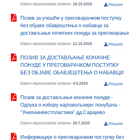
Datum objave/zadnje izmjene:
16.10.2020
Preuzmi
Позив за учешће у преговарачком поступку
без објаве обавјештења о набавци за
достављање почетних понуда за преговарање
Datum objave/zadnje izmjene:
12.10.2020
Preuzmi
ПОЗИВ ЗА ДОСТАВЉАЊЕ КОНАЧНЕ
ПОНУДЕ У ПРЕГОВАРАЧКОМ ПОСТУПКУ
БЕЗ ОБЈАВЕ ОБАВЈЕШТЕЊА О НАБАВЦИ
Datum objave/zadnje izmjene:
4.9.2020
Preuzmi
Позив за достављање коначне понуде -
Одлука о избору најповољнијег понуђача -
"Унионинвестпластика" дд Сарајево
Datum objave/zadnje izmjene:
20.7.2020
Preuzmi
Информације о преговарачком поступку без