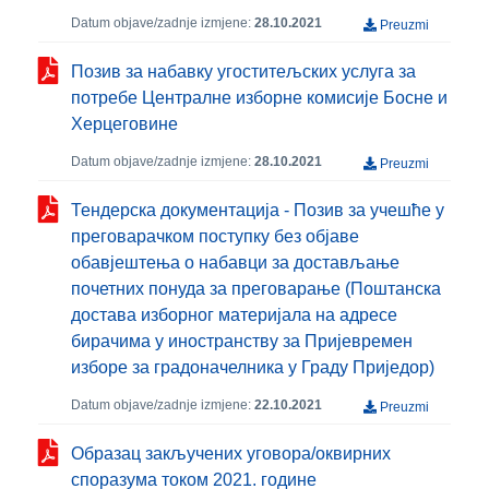
Datum objave/zadnje izmjene:
28.10.2021
Preuzmi
Позив за набавку угоститељских услуга за
потребе Централне изборне комисије Босне и
Херцеговине
Datum objave/zadnje izmjene:
28.10.2021
Preuzmi
Тендерска документација - Позив за учешће у
преговарачком поступку без објаве
обавјештења о набавци за достављање
почетних понуда за преговарање (Поштанска
достава изборног материјала на адресе
бирачима у иностранству за Пријевремен
изборе за градоначелника у Граду Приједор)
Datum objave/zadnje izmjene:
22.10.2021
Preuzmi
Образац закључених уговора/оквирних
споразума током 2021. године