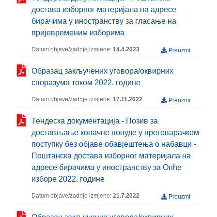
достава изборног материјала на адресе
бирачима у иностранству за гласање на
пријевременим изборима
Datum objave/zadnje izmjene:
14.4.2023
Preuzmi
Образац закључених уговора/оквирних
споразума током 2022. године
Datum objave/zadnje izmjene:
17.11.2022
Preuzmi
Тендеска документација - Позив за
достављање коначне понуде у преговарачком
поступку без објаве обавјештења о набавци -
Поштанска достава изборног материјала на
адресе бирачима у иностранству за Опће
изборе 2022. године
Datum objave/zadnje izmjene:
21.7.2022
Preuzmi