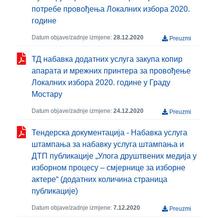
потребе провођења Локалних избора 2020.
године
Datum objave/zadnje izmjene:
28.12.2020
Preuzmi
ТД набавка додатних услуга закупа копир
апарата и мрежних принтера за провођење
Локалних избора 2020. године у Граду
Мостару
Datum objave/zadnje izmjene:
24.12.2020
Preuzmi
Тендерска документација - Набавка услуга
штампања за набавку услуга штампања и
ДТП публикације „Улога друштвених медија у
изборном процесу – смјернице за изборне
актере“ (додатних количина страница
публикације)
Datum objave/zadnje izmjene:
7.12.2020
Preuzmi