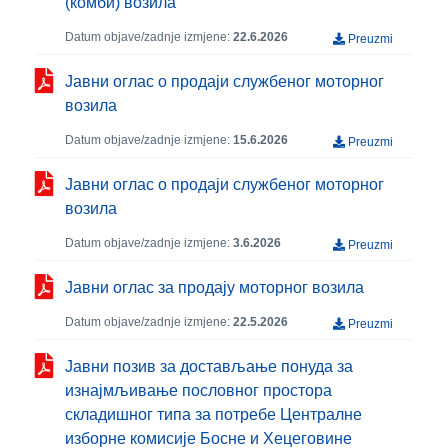
(комби) возила
Datum objave/zadnje izmjene:
22.6.2026
Preuzmi
Јавни оглас о продаји службеног моторног
возила
Datum objave/zadnje izmjene:
15.6.2026
Preuzmi
Јавни оглас о продаји службеног моторног
возила
Datum objave/zadnje izmjene:
3.6.2026
Preuzmi
Јавни оглас за продају моторног возила
Datum objave/zadnje izmjene:
22.5.2026
Preuzmi
Јавни позив за достављање понуда за
изнајмљивање пословног простора
складишног типа за потребе Централне
изборне комисије Босне и Хецеговине