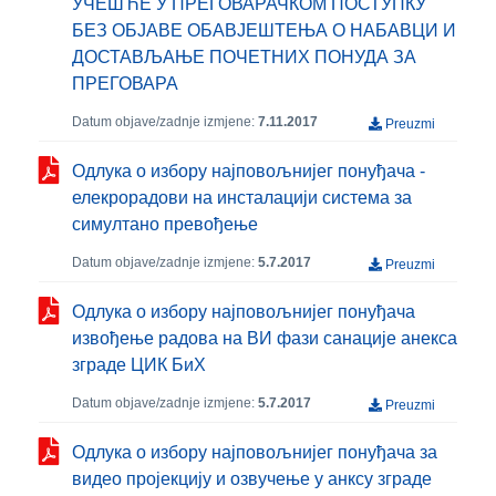
УЧЕШЋЕ У ПРЕГОВАРАЧКОМ ПОСТУПКУ
БЕЗ ОБЈАВЕ ОБАВЈЕШТЕЊА О НАБАВЦИ И
ДОСТАВЉАЊЕ ПОЧЕТНИХ ПОНУДА ЗА
ПРЕГОВАРА
Datum objave/zadnje izmjene:
7.11.2017
Preuzmi
Одлука о избору најповољнијег понуђача -
елекрорадови на инсталацији система за
симултано превођење
Datum objave/zadnje izmjene:
5.7.2017
Preuzmi
Одлука о избору најповољнијег понуђача
извођење радова на ВИ фази санације анекса
зграде ЦИК БиХ
Datum objave/zadnje izmjene:
5.7.2017
Preuzmi
Одлука о избору најповољнијег понуђача за
видео пројекцију и озвучење у анксу зграде