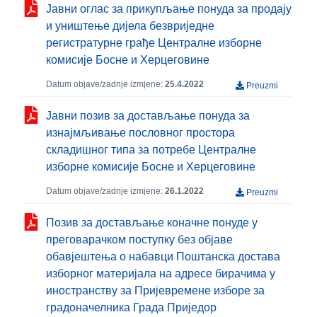
Јавни оглас за прикупљање понуда за продају
и уништење дијела безвриједне
регистратурне грађе Централне изборне
комисије Босне и Херцеговине
Datum objave/zadnje izmjene:
25.4.2022
Preuzmi
Јавни позив за достављање понуда за
изнајмљивање пословног простора
складишног типа за потребе Централне
изборне комисије Босне и Херцеговине
Datum objave/zadnje izmjene:
26.1.2022
Preuzmi
Позив за достављање коначне понуде у
преговарачком поступку без објаве
обавјештења о набавци Поштанска достава
изборног материјала на адресе бирачима у
иностранству за Пријевремене изборе за
градоначелника Града Приједор