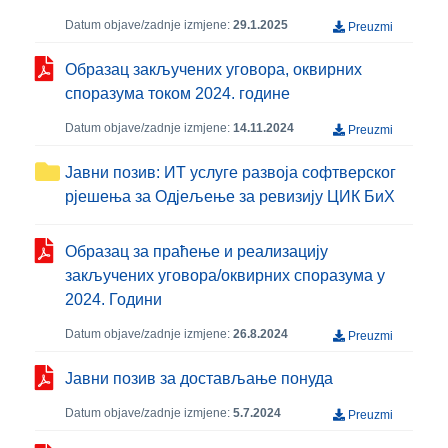
Datum objave/zadnje izmjene:
29.1.2025
Preuzmi
Образац закључених уговора, оквирних
споразума током 2024. године
Datum objave/zadnje izmjene:
14.11.2024
Preuzmi
Јавни позив: ИТ услуге развоја софтверског
рјешења за Одјељење за ревизију ЦИК БиХ
Образац за праћење и реализацију
закључених уговора/оквирних споразума у
2024. Години
Datum objave/zadnje izmjene:
26.8.2024
Preuzmi
Јавни позив за достављање понуда
Datum objave/zadnje izmjene:
5.7.2024
Preuzmi