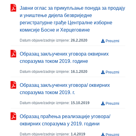
Јавни оглас за прикупљање понуда за продају
и уништење дијела безвриједне
регистратурне грађе Централне изборне
комисије Босне и Херцеговине
Datum objave/zadnje izmjene:
26.2.2020
Preuzmi
Образац закључених уговора оквирних
споразума током 2019. године
Datum objave/zadnje izmjene:
16.1.2020
Preuzmi
Образац закључених уговора/ оквирних
споразума током 2019. г.
Datum objave/zadnje izmjene:
15.10.2019
Preuzmi
Образац праћења реализације уговора/
оквирних споразума у 2019. години
Datum objave/zadnje izmjene:
1.4.2019
Preuzmi