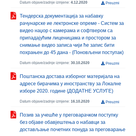
Datum objave/zadnje izmjene:
4.12.2020
Preuzmi
Тендерска документација за набавку
рачунарске ие лектронске опреме - Систем за
видео наџор с камерама и софтвером са
припадајућим лиценицама и простором за
снимање видео записа чији ће запис бити
похрањен до 45 дана - (Поновљени поступак)
Datum objave/zadnje izmjene:
30.10.2020
Preuzmi
Поштанска достава изборног материјала на
адресе бирачима у иностранству за Локалне
изборе 2020. године (ДОДАТНЕ УСЛУГЕ)
Datum objave/zadnje izmjene:
16.10.2020
Preuzmi
Позив за учешће у преговарачком поступку
без објаве обавјештења о набавци за
достављање почетних понуда за преговарање