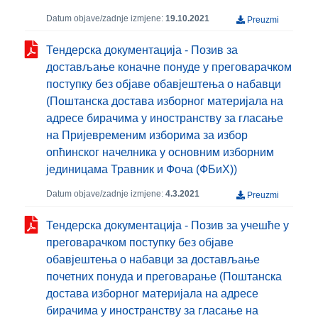
Datum objave/zadnje izmjene:
19.10.2021
Preuzmi
Тендерска документација - Позив за
достављање коначне понуде у преговарачком
поступку без објаве обавјештења о набавци
(Поштанска достава изборног материјала на
адресе бирачима у иностранству за гласање
на Пријевременим изборима за избор
опћинског начелника у основним изборним
јединицама Травник и Фоча (ФБиХ))
Datum objave/zadnje izmjene:
4.3.2021
Preuzmi
Тендерска документација - Позив за учешће у
преговарачком поступку без објаве
обавјештења о набавци за достављање
почетних понуда и преговарање (Поштанска
достава изборног материјала на адресе
бирачима у иностранству за гласање на