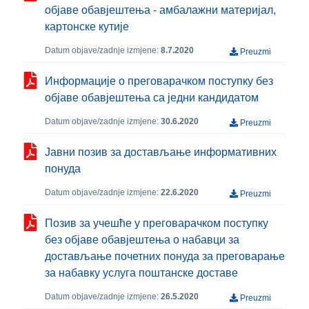
објаве обавјештења - амбалажни материјал,
картонске кутије
Datum objave/zadnje izmjene:
8.7.2020
Preuzmi
Информације о преговарачком поступку без
објаве обавјештења са једни кандидатом
Datum objave/zadnje izmjene:
30.6.2020
Preuzmi
Јавни позив за достављање информативних
понуда
Datum objave/zadnje izmjene:
22.6.2020
Preuzmi
Позив за учешће у преговарачком поступку
без објаве обавјештења о набавци за
достављање почетних понуда за преговарање
за набавку услуга поштанске доставе
Datum objave/zadnje izmjene:
26.5.2020
Preuzmi