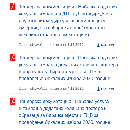
Тендерска документација - Набавка додатних
услуга штампања и ДТП публикације „Улога
друштвених медија у изборном процесу –
смјернице за изборне актере“ (додатних
количина страница публикације)
Datum objave/zadnje izmjene:
7.12.2020
Preuzmi
Тендерска документација - Набавка додатних
услуга штампања додатних количина постера
и образаца за бирачка мјеста и ГЦБ за
провођење Локалних избора 2020. године
Datum objave/zadnje izmjene:
4.12.2020
Preuzmi
Тендерска докуметација - Набавка услуга
штампања додатних количина постера и
образаца за бирачка мјеста и ГЦБ за
провођење Локалних избора 2020. године.