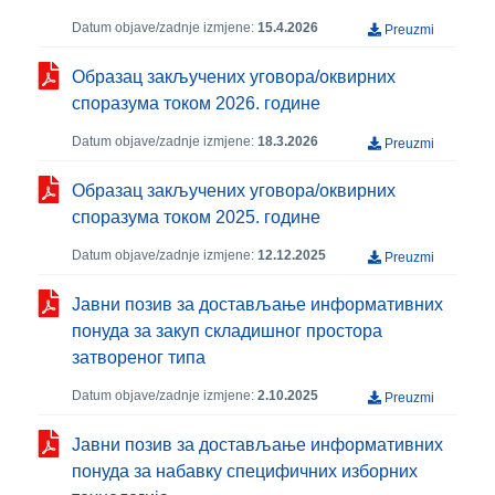
Datum objave/zadnje izmjene:
15.4.2026
Preuzmi
Образац закључених уговора/оквирних
споразума током 2026. године
Datum objave/zadnje izmjene:
18.3.2026
Preuzmi
Образац закључених уговора/оквирних
споразума током 2025. године
Datum objave/zadnje izmjene:
12.12.2025
Preuzmi
Јавни позив за достављање информативних
понуда за закуп складишног простора
затвореног типа
Datum objave/zadnje izmjene:
2.10.2025
Preuzmi
Јавни позив за достављање информативних
понуда за набавку специфичних изборних