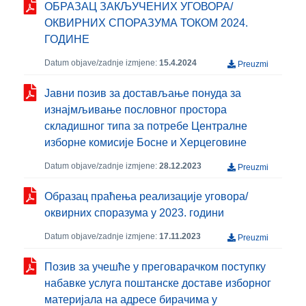
ОБРАЗАЦ ЗАКЉУЧЕНИХ УГОВОРА/
ОКВИРНИХ СПОРАЗУМА ТОКОМ 2024.
ГОДИНЕ
Datum objave/zadnje izmjene:
15.4.2024
Preuzmi
Јавни позив за достављање понуда за
изнајмљивање пословног простора
складишног типа за потребе Централне
изборне комисије Босне и Херцеговине
Datum objave/zadnje izmjene:
28.12.2023
Preuzmi
Образац праћења реализације уговора/
оквирних споразума у 2023. години
Datum objave/zadnje izmjene:
17.11.2023
Preuzmi
Позив за учешће у преговарачком поступку
набавке услуга поштанске доставе изборног
материјала на адресе бирачима у