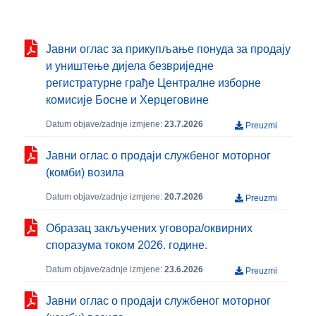
Јавни оглас за прикупљање понуда за продају
и уништење дијела безвриједне
регистратурне грађе Централне изборне
комисије Босне и Херцеговине
Datum objave/zadnje izmjene:
23.7.2026
Preuzmi
Јавни оглас о продаји службеног моторног
(комби) возила
Datum objave/zadnje izmjene:
20.7.2026
Preuzmi
Образац закључених уговора/оквирних
споразума током 2026. године.
Datum objave/zadnje izmjene:
23.6.2026
Preuzmi
Јавни оглас о продаји службеног моторног