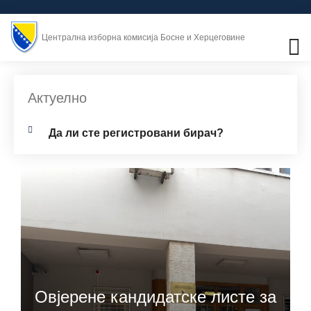
Централна изборна комисија Босне и Херцеговине
Актуелно
Дa ли стe рeгистрoвaни бирач?
Овјерене кандидатске листе за