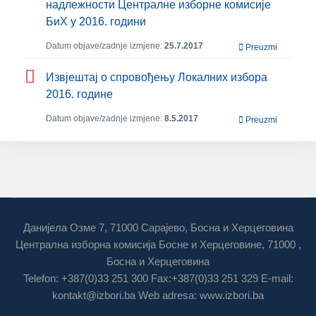
надлежности Централне изборне комисије
БиХ у 2016. години
Datum objave/zadnje izmjene:
25.7.2017
Preuzmi
Извјештај о спровођењу Локалних избора
2016. године
Datum objave/zadnje izmjene:
8.5.2017
Preuzmi
Данијела Озме 7, 71000 Сарајево, Босна и Херцеговина
Централна изборна комисија Босне и Херцеговине, 71000 ,
Босна и Херцеговина
Telefon: +387(0)33 251 300 Fax:+387(0)33 251 329 E-mail:
kontakt@izbori.ba
Web adresa: www.izbori.ba