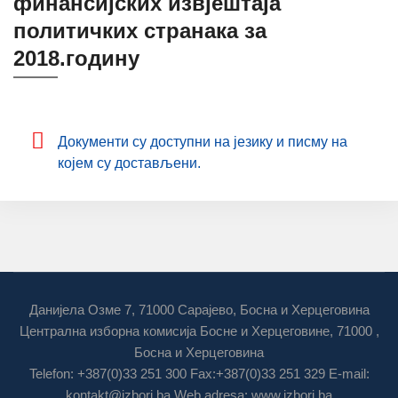
финансијских извјештаја
политичких странака за
2018.годину
Дoкумeнти су дoступни нa jeзику и писму нa
кojeм су дoстaвљeни.
Данијела Озме 7, 71000 Сарајево, Босна и Херцеговина
Централна изборна комисија Босне и Херцеговине, 71000 ,
Босна и Херцеговина
Telefon: +387(0)33 251 300 Fax:+387(0)33 251 329 E-mail:
kontakt@izbori.ba
Web adresa: www.izbori.ba