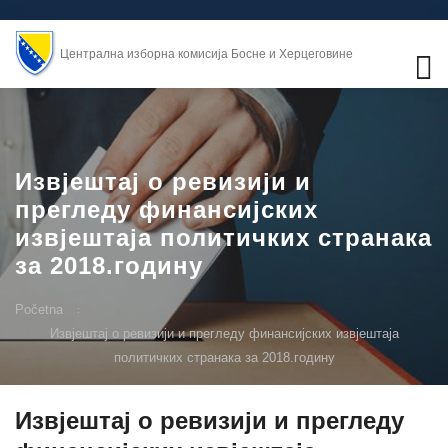
Централна изборна комисија Босне и Херцеговине
Извјештај о ревизији и
прегледу финансијских
извјештаја политичких странака
за 2018.годину
Početna
Извјештај о ревизији и прегледу финансијских извјештаја
политичких странака за 2018.годину
Извјештај о ревизији и прегледу