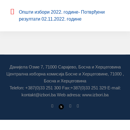
Општи избори 2022. године- Потврђени
резултати 02.11.2022. године
Данијела Озме 7, 71000 Сарајево, Босна и Херцеговина
Централна изборна комисија Босне и Херцеговине, 71000 ,
Босна и Херцеговина
Telefon: +387(0)33 251 300 Fax:+387(0)33 251 329 E-mail:
kontakt@izbori.ba
Web adresa: www.izbori.ba