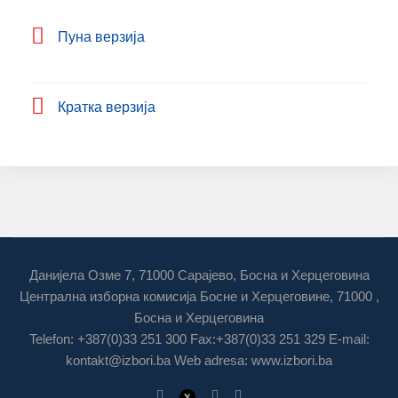
Пуна верзија
Кратка верзија
Данијела Озме 7, 71000 Сарајево, Босна и Херцеговина
Централна изборна комисија Босне и Херцеговине, 71000 ,
Босна и Херцеговина
Telefon: +387(0)33 251 300 Fax:+387(0)33 251 329 E-mail:
kontakt@izbori.ba
Web adresa: www.izbori.ba