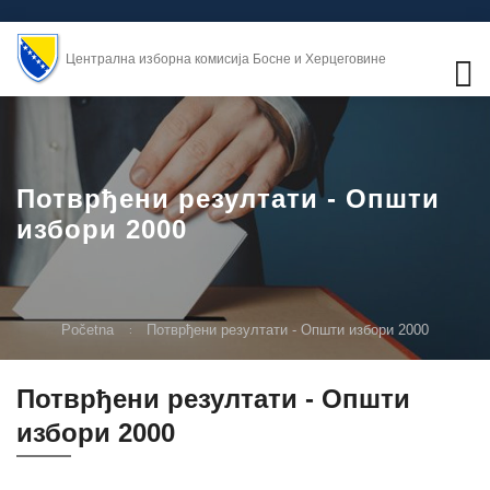
Централна изборна комисија Босне и Херцеговине
Потврђени резултати - Општи
избори 2000
Početna
Потврђени резултати - Општи избори 2000
Потврђени резултати - Општи
избори 2000