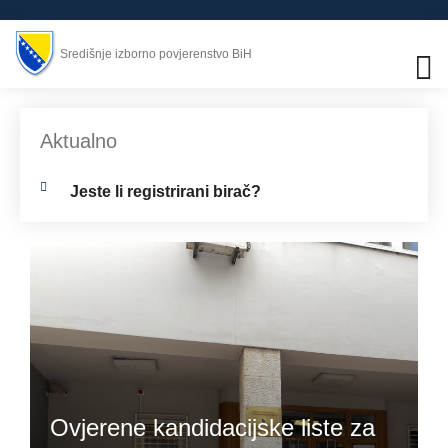
Središnje izborno povjerenstvo BiH
Aktualno
Jeste li registrirani birač?
Ovjerene kandidacijske liste za