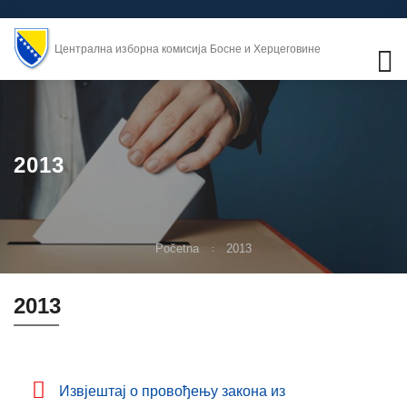
Централна изборна комисија Босне и Херцеговине
2013
Početna
2013
2013
Извjeштaj o прoвoђeњу зaкoнa из