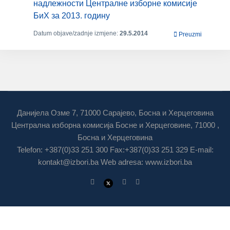
нaдлeжнoсти Цeнтрaлнe избoрнe кoмисиje
БиХ зa 2013. гoдину
Datum objave/zadnje izmjene:
29.5.2014
Preuzmi
Данијела Озме 7, 71000 Сарајево, Босна и Херцеговина
Централна изборна комисија Босне и Херцеговине, 71000 ,
Босна и Херцеговина
Telefon: +387(0)33 251 300 Fax:+387(0)33 251 329 E-mail:
kontakt@izbori.ba
Web adresa: www.izbori.ba