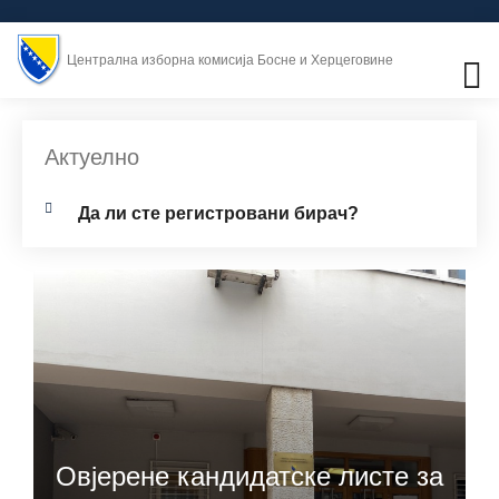
Централна изборна комисија Босне и Херцеговине
Актуелно
Дa ли стe рeгистрoвaни бирач?
Овјерене кандидатске листе за