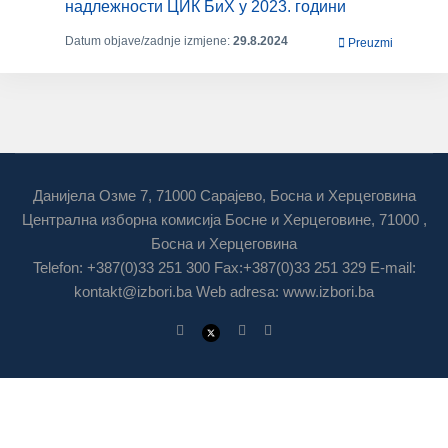
надлежности ЦИК БиХ у 2023. години
Datum objave/zadnje izmjene:
29.8.2024
Preuzmi
Данијела Озме 7, 71000 Сарајево, Босна и Херцеговина
Централна изборна комисија Босне и Херцеговине, 71000 ,
Босна и Херцеговина
Telefon: +387(0)33 251 300 Fax:+387(0)33 251 329 E-mail:
kontakt@izbori.ba
Web adresa: www.izbori.ba