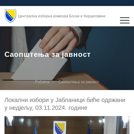
Централна изборна комисија Босне и Херцеговине
Саопштења за јавност
Početna
Саопштења за јавност
Локални избори у Јабланици биће одржани
у недјељу, 03.11.2024. године