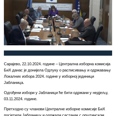
Сарајево, 22.10.2024. године – Централна изборна комисија
БиХ данас је донијела Одлуку о расписивању и одржавању
Локалних избора 2024. године у изборној јединици
Јабланица.
Одгођени избори у Јабланици ће бити одржани у недјељу,
03.11.2024. године.
Претходно су чланови Централне изборне комисије БиХ
посјетили Јабланицу и одржали састанак с општинском