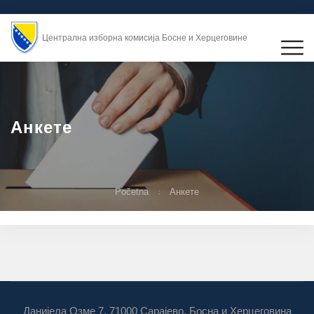
Централна изборна комисија Босне и Херцеговине
Анкете
Početna
Анкете
Данијела Озме 7, 71000 Сарајево, Босна и Херцеговина