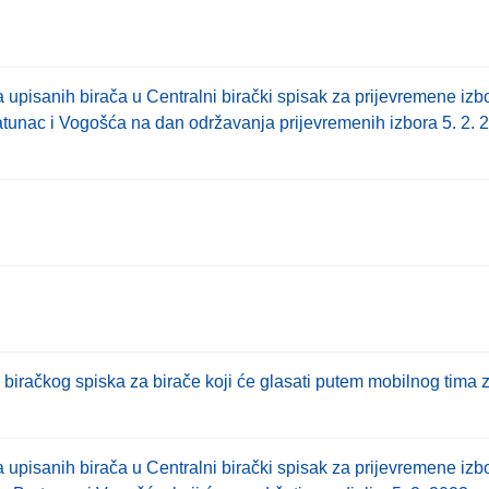
ja upisanih birača u Centralni birački spisak za prijevremene iz
atunac i Vogošća na dan održavanja prijevremenih izbora 5. 2. 
 biračkog spiska za birače koji će glasati putem mobilnog tima
ja upisanih birača u Centralni birački spisak za prijevremene iz