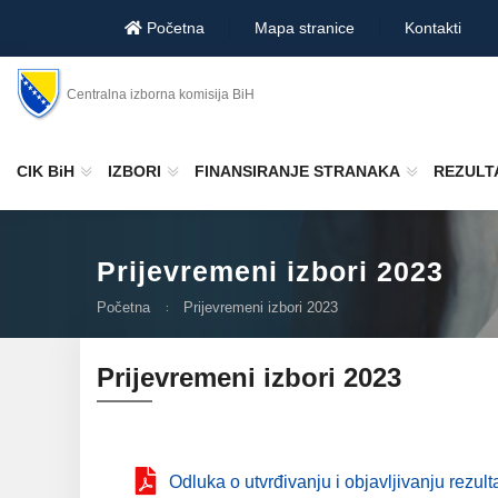
Početna
Mapa stranice
Kontakti
Centralna izborna komisija BiH
CIK BiH
IZBORI
FINANSIRANJE STRANAKA
REZULTA
Prijevremeni izbori 2023
Početna
Prijevremeni izbori 2023
Prijevremeni izbori 2023
Odluka o utvrđivanju i objavljivanju rezu