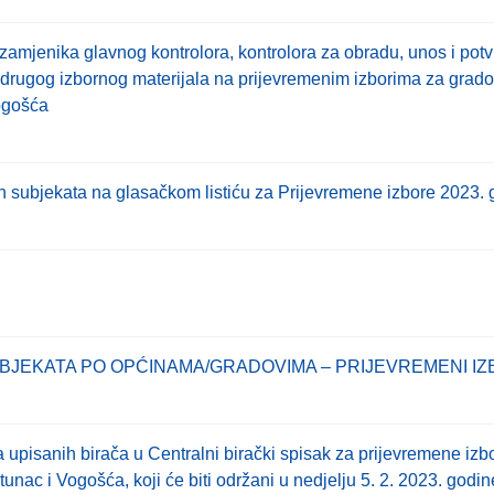
mjenika glavnog kontrolora, kontrolora za obradu, unos i potvrd
a i drugog izbornog materijala na prijevremenim izborima za gra
ogošća
ih subjekata na glasačkom listiću za Prijevremene izbore 2023.
BJEKATA PO OPĆINAMA/GRADOVIMA – PRIJEVREMENI IZB
ja upisanih birača u Centralni birački spisak za prijevremene iz
unac i Vogošća, koji će biti održani u nedjelju 5. 2. 2023. godin