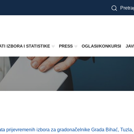
Pretra
TI IZBORA I STATISTIKE
PRESS
OGLASI/KONKURSI
JAV
ltata prijevremenih izbora za gradonačelnike Grada Bihać, Tuzla,