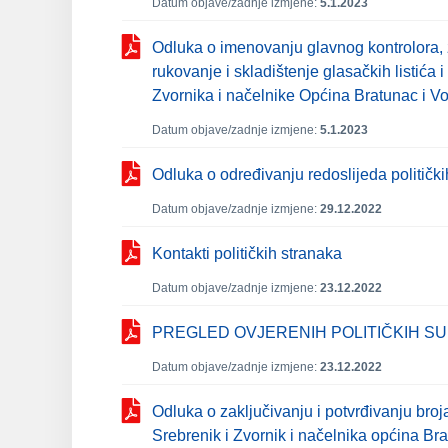
Datum objave/zadnje izmjene:
5.1.2023
Odluka o imenovanju glavnog kontrolora, za
rukovanje i skladištenje glasačkih listić
Zvornika i načelnike Općina Bratunac i V
Datum objave/zadnje izmjene:
5.1.2023
Odluka o određivanju redoslijeda političk
Datum objave/zadnje izmjene:
29.12.2022
Kontakti političkih stranaka
Datum objave/zadnje izmjene:
23.12.2022
PREGLED OVJERENIH POLITIČKIH SU
Datum objave/zadnje izmjene:
23.12.2022
Odluka o zaključivanju i potvrđivanju bro
Srebrenik i Zvornik i načelnika općina Brat