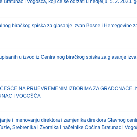
e Bratunac i Vogošća, koji će se održati u nedjelju, 5. 2. 2023. 
alnog biračkog spiska za glasanje izvan Bosne i Hercegovine za 
 upisanih u izvod iz Centralnog biračkog spiska za glasanje izv
ČEŠĆE NA PRIJEVREMENIM IZBORIMA ZA GRADONAČELNI
UNAC I VOGOŠĆA
anje i imenovanju direktora i zamjenika direktora Glavnog cent
uzle, Srebrenika i Zvornika i načelnike Općina Bratunac i Vog