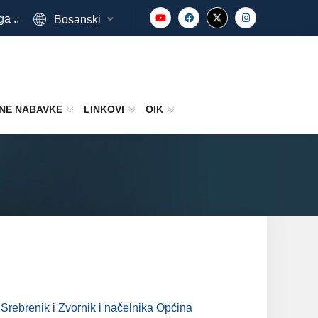
ga ..
Bosanski
NE NABAVKE
LINKOVI
OIK
 Srebrenik i Zvornik i načelnika Općina