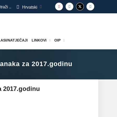
traži ..
Hrvatski
ASI/NATJEČAJI
LINKOVI
OIP
stranaka za 2017.godinu
za 2017.godinu