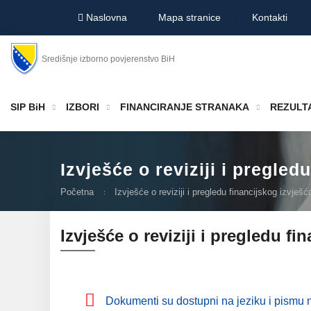
Naslovna
Mapa stranice
Kontakti
Središnje izborno povjerenstvo BiH
SIP BiH
IZBORI
FINANCIRANJE STRANAKA
REZULTA
Izvješće o reviziji i pregle
Početna
Izvješće o reviziji i pregledu financijskog izvješ
Izvješće o reviziji i pregledu f
Dokumenti su dostupni na jeziku i pismu n