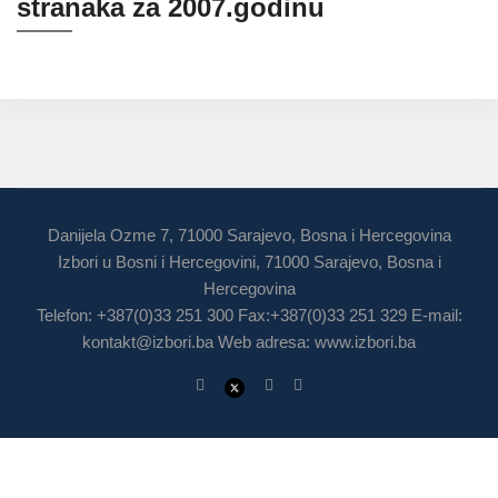
stranaka za 2007.godinu
Danijela Ozme 7, 71000 Sarajevo, Bosna i Hercegovina
Izbori u Bosni i Hercegovini, 71000 Sarajevo, Bosna i
Hercegovina
Telefon: +387(0)33 251 300 Fax:+387(0)33 251 329 E-mail:
kontakt@izbori.ba
Web adresa: www.izbori.ba