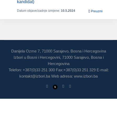
kandidat)
Datum objave/zadnje izmjene:
10.5.2024
Preuzmi
Danijela Ozme 7, 71000 Sarajevo, Bosna i Hercegovina
Izbori u Bosni i Hercegovini, 71000 Sarajevo, Bosna i
Hercegovina
Telefon: +387(0)33 251 300 Fax:+387(0)33 251 329 E-mail:
kontakt@izbori.ba
Web adresa: www.izbori.ba