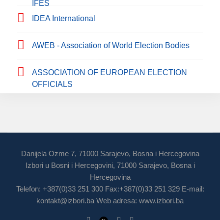
IFES
IDEA International
AWEB - Association of World Election Bodies
ASSOCIATION OF EUROPEAN ELECTION
OFFICIALS
Danijela Ozme 7, 71000 Sarajevo, Bosna i Hercegovina
Izbori u Bosni i Hercegovini, 71000 Sarajevo, Bosna i
Hercegovina
Telefon: +387(0)33 251 300 Fax:+387(0)33 251 329 E-mail:
kontakt@izbori.ba
Web adresa: www.izbori.ba