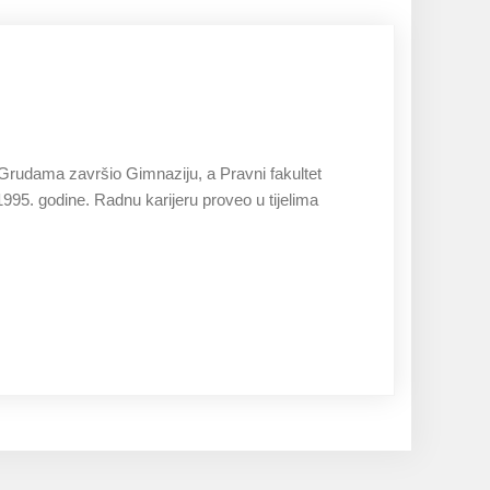
27.11.2019
Grudama završio Gimnaziju, a Pravni fakultet
1995. godine. Radnu karijeru proveo u tijelima