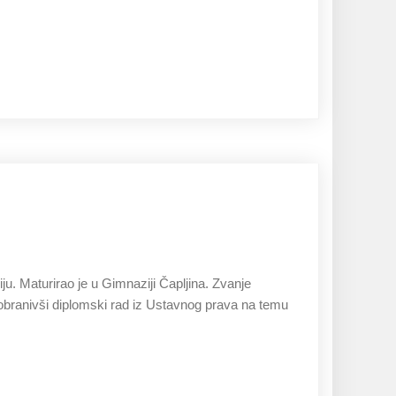
27.11.2019
u. Maturirao je u Gimnaziji Čapljina. Zvanje
obranivši diplomski rad iz Ustavnog prava na temu