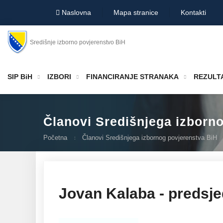
Naslovna
Mapa stranice
Kontakti
Središnje izborno povjerenstvo BiH
SIP BiH
IZBORI
FINANCIRANJE STRANAKA
REZULTA
Članovi Središnjega izborn
Početna
Članovi Središnjega izbornog povjerenstva BiH
Jovan Kalaba - predsje