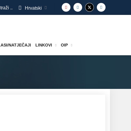
traži ..
Hrvatski
ASI/NATJEČAJI
LINKOVI
OIP
27.11.2019