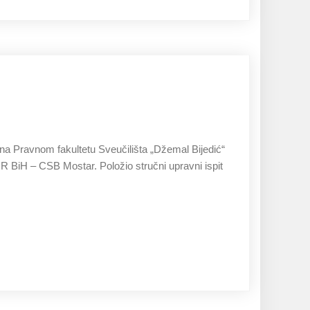
27.11.2019
a Pravnom fakultetu Sveučilišta „Džemal Bijedić“
 R BiH – CSB Mostar. Položio stručni upravni ispit