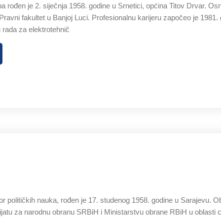
 rođen je 2. siječnja 1958. godine u Srnetici, općina Titov Drvar. 
Pravni fakultet u Banjoj Luci. Profesionalnu karijeru započeo je 1981
 rada za elektrotehnič
r političkih nauka, rođen je 17. studenog 1958. godine u Sarajevu. O
jatu za narodnu obranu SRBiH i Ministarstvu obrane RBiH u oblasti ci