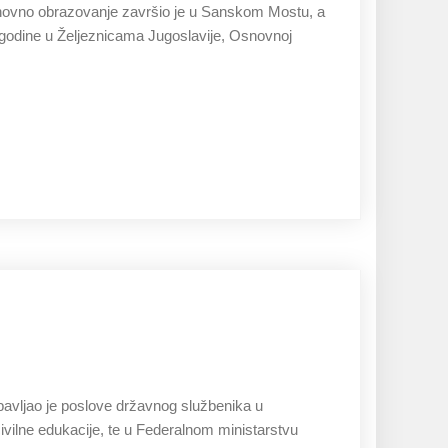
Osnovno obrazovanje završio je u Sanskom Mostu, a
. godine u Željeznicama Jugoslavije, Osnovnoj
27.11.2019
bavljao je poslove državnog službenika u
vilne edukacije, te u Federalnom ministarstvu