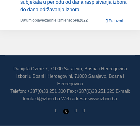
subjekata u periodu od dana raspisivanja izbora
do dana održavanja izbora
Datum objave/zadnje izmjene:
5/4/2022
Preuzmi
Danijela Ozme 7, 71000 Sarajevo, Bosna i Hercegovina
Izbori u Bosni i Hercegovini, 71000 Sarajevo, Bosna i
Hercegovina
Telefon: +387(0)33 251 300 Fax:+387(0)33 251 329 E-mail:
kontakt@izbori.ba
Web adresa: www.izbori.ba