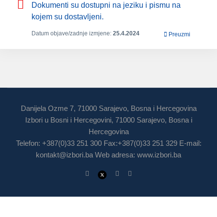
Dokumenti su dostupni na jeziku i pismu na
kojem su dostavljeni.
Datum objave/zadnje izmjene:
25.4.2024
Preuzmi
Danijela Ozme 7, 71000 Sarajevo, Bosna i Hercegovina
Izbori u Bosni i Hercegovini, 71000 Sarajevo, Bosna i
Hercegovina
Telefon: +387(0)33 251 300 Fax:+387(0)33 251 329 E-mail:
kontakt@izbori.ba
Web adresa: www.izbori.ba