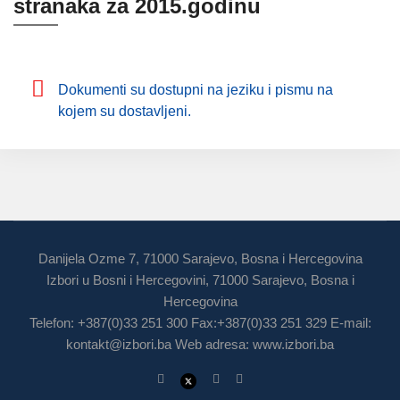
stranaka za 2015.godinu
Dokumenti su dostupni na jeziku i pismu na
kojem su dostavljeni.
Danijela Ozme 7, 71000 Sarajevo, Bosna i Hercegovina
Izbori u Bosni i Hercegovini, 71000 Sarajevo, Bosna i
Hercegovina
Telefon: +387(0)33 251 300 Fax:+387(0)33 251 329 E-mail:
kontakt@izbori.ba
Web adresa: www.izbori.ba