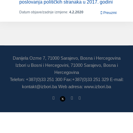
poslovanja političkih stranaka u 2017. godini
Datum objave/zadnje izmjene:
4.2.2020
Preuzmi
Danijela Ozme 7, 71000 Sarajevo, Bosna i Hercegovina
Izbori u Bosni i Hercegovini, 71000 Sarajevo, Bosna i
Hercegovina
Telefon: +387(0)33 251 300 Fax:+387(0)33 251 329 E-mail:
kontakt@izbori.ba
Web adresa: www.izbori.ba