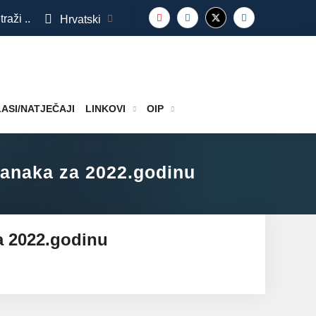
traži ..
Hrvatski
ASI/NATJEČAJI
LINKOVI
OIP
stranaka za 2022.godinu
za 2022.godinu