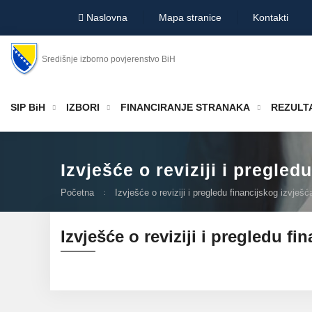
Naslovna
Mapa stranice
Kontakti
Središnje izborno povjerenstvo BiH
SIP BiH
IZBORI
FINANCIRANJE STRANAKA
REZULTA
Izvješće o reviziji i pregle
Početna
Izvješće o reviziji i pregledu financijskog izvješ
Izvješće o reviziji i pregledu f