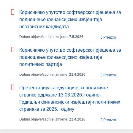
Корисничко упутство софтверског рјешења за
подношење финансијских извјештаја
независних кандидата
Datum objave/zadnje izmjene:
7.5.2026
Preuzmi
Корисничко упутство софтверског рјешења за
подношење финансијских извјештаја
политичких партија
Datum objave/zadnje izmjene:
21.4.2026
Preuzmi
Презентацију са едукације за политичке
странке одржане 13.03.2026. године-
Годишњи финансијски извјештаји политичких
странака за 2025. годину
Datum objave/zadnje izmjene:
21.4.2026
Preuzmi