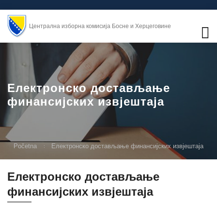
Централна изборна комисија Босне и Херцеговине
Електронско достављање
финансијских извјештаја
Početna
Електронско достављање финансијских извјештаја
Електронско достављање
финансијских извјештаја