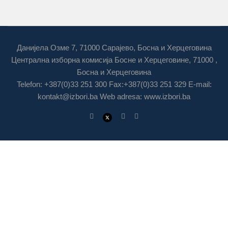
Данијела Озме 7, 71000 Сарајево, Босна и Херцеговина
Централна изборна комисија Босне и Херцеговине, 71000 ,
Босна и Херцеговина
Telefon: +387(0)33 251 300 Fax:+387(0)33 251 329 E-mail:
kontakt@izbori.ba
Web adresa: www.izbori.ba