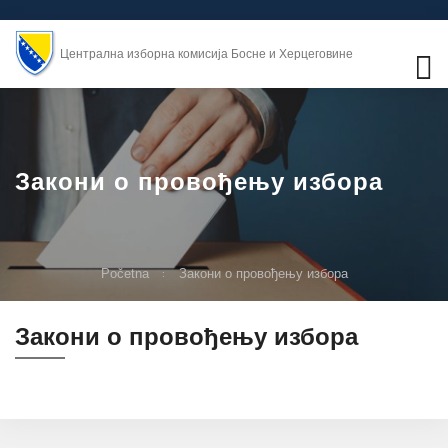
Централна изборна комисија Босне и Херцеговине
Закони о провођењу избора
Početna
Закони о провођењу избора
Закони о провођењу избора