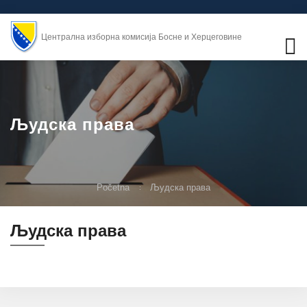
Централна изборна комисија Босне и Херцеговине
Људска права
Početna
Људска права
Људска права