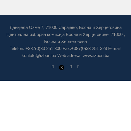
Данијела Озме 7, 71000 Сарајево, Босна и Херцеговина
Централна изборна комисија Босне и Херцеговине, 71000 ,
Босна и Херцеговина
Telefon: +387(0)33 251 300 Fax:+387(0)33 251 329 E-mail:
kontakt@izbori.ba
Web adresa: www.izbori.ba