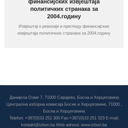
финансијских извјештаја
политичких странака за
2004.годину
Извјештај о ревизији и прегледу финансијских
извјештаја политичких странака за 2004.годину
Данијела Озме 7, 71000 Сарајево, Босна и Херцеговина
Централна изборна комисија Босне и Херцеговине, 71000 ,
Босна и Херцеговина
Telefon: +387(0)33 251 300 Fax:+387(0)33 251 329 E-mail:
kontakt@izbori.ba
Web adresa: www.izbori.ba