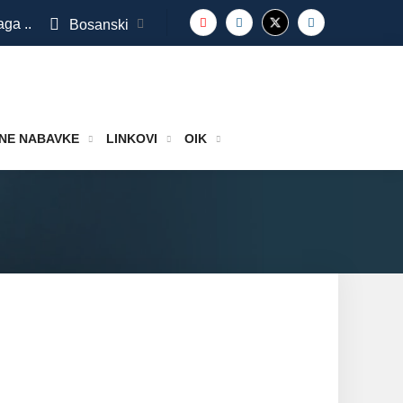
aga ..
Bosanski
NE NABAVKE
LINKOVI
OIK