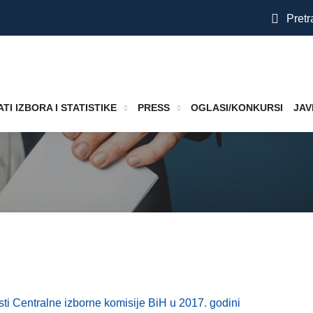
Pretr
TI IZBORA I STATISTIKE
PRESS
OGLASI/KONKURSI
JAV
ti Centralne izborne komisije BiH u 2017. godini