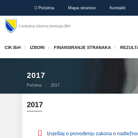
Početna
Mapa stranice
Kontakti
Centralna izborna komisija BiH
CIK BiH
IZBORI
FINANSIRANJE STRANAKA
REZULTA
2017
Početna
2017
2017
Izvještaj o provođenju zakona o nadležnos