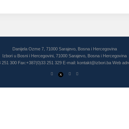
Danijela Ozme 7, 71000 Sarajevo, Bosna i Hercegovina
Izbori u Bosni i Hercegovini, 71000 Sarajevo, Bosna i Hercegovina
3 251 300 Fax:+387(0)33 251 329 E-mail:
kontakt@izbori.ba
Web adre