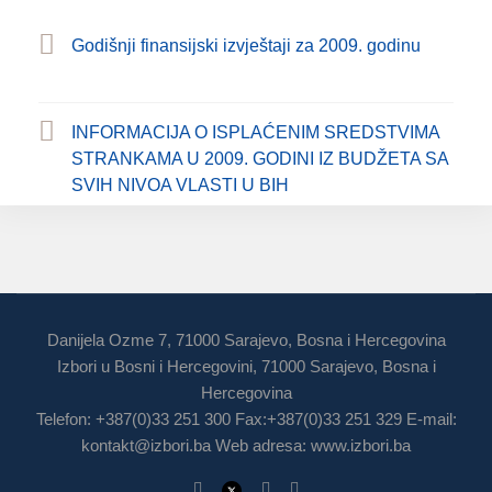
Godišnji finansijski izvještaji za 2009. godinu
INFORMACIJA O ISPLAĆENIM SREDSTVIMA
STRANKAMA U 2009. GODINI IZ BUDŽETA SA
SVIH NIVOA VLASTI U BIH
Danijela Ozme 7, 71000 Sarajevo, Bosna i Hercegovina
Izbori u Bosni i Hercegovini, 71000 Sarajevo, Bosna i
Hercegovina
Telefon: +387(0)33 251 300 Fax:+387(0)33 251 329 E-mail:
kontakt@izbori.ba
Web adresa: www.izbori.ba