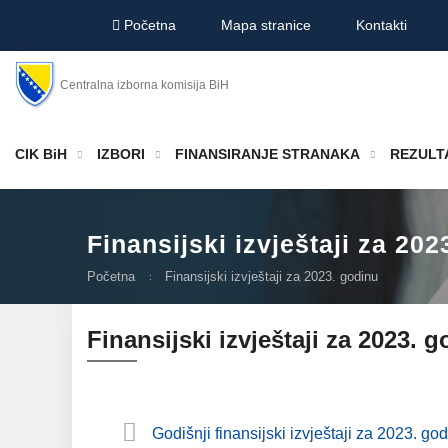
Početna
Mapa stranice
Kontakti
Centralna izborna komisija BiH
CIK BiH
IZBORI
FINANSIRANJE STRANAKA
REZULTA
Finansijski izvještaji za 202
Početna
Finansijski izvještaji za 2023. godinu
Finansijski izvještaji za 2023. 
Godišnji finansijski izvještaji za 2023. go