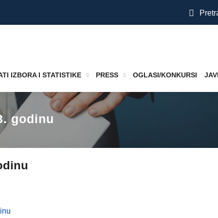
Pretr
TI IZBORA I STATISTIKE
PRESS
OGLASI/KONKURSI
JAV
3. godinu
godinu
dinu