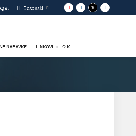
aga ..
Bosanski
NE NABAVKE
LINKOVI
OIK