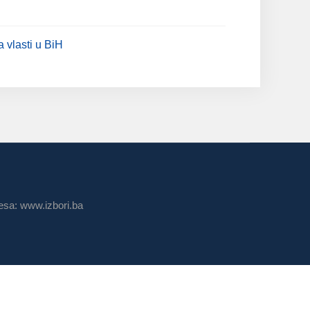
a vlasti u BiH
sa: www.izbori.ba