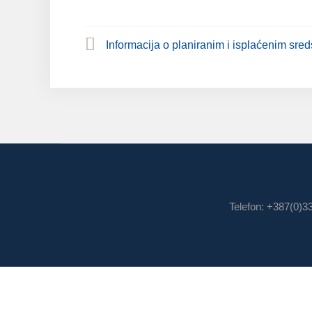
Informacija o planiranim i isplaćenim sred
Telefon: +387(0)3