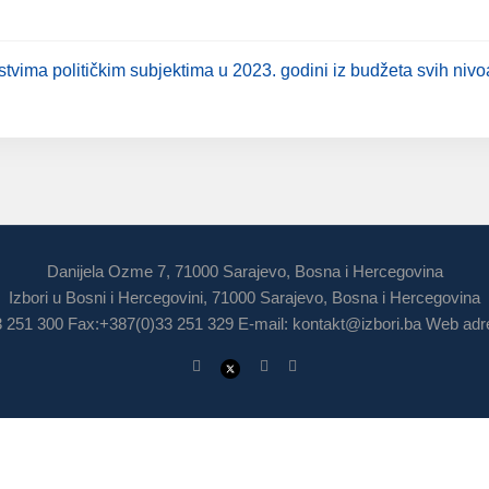
stvima političkim subjektima u 2023. godini iz budžeta svih nivo
Danijela Ozme 7, 71000 Sarajevo, Bosna i Hercegovina
Izbori u Bosni i Hercegovini, 71000 Sarajevo, Bosna i Hercegovina
3 251 300 Fax:+387(0)33 251 329 E-mail:
kontakt@izbori.ba
Web adre