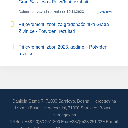
Grad Sarajevo - Potvrđeni rezultati
Datum objave/zadnje izmjene:
10.11.2023
Preuzmi
Prijevremeni izbori za gradonačelnika Grada
Živinice - Potvrđeni rezultati
Prijevremeni izbori 2023. godine – Potvrđeni
rezultati
Danijela Ozme 7, 71000 Sarajevo, Bosna i Hercegovina
Izbori u Bosni i Hercegovini, 71000 Sarajevo, Bosna i
Hercegovina
Telefon: +387(0)33 251 300 Fax:+387(0)33 251 329 E-mail: