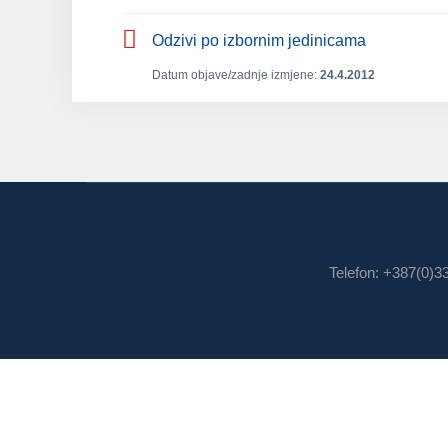
Odzivi po izbornim jedinicama
Datum objave/zadnje izmjene:
24.4.2012
Telefon: +387(0)3