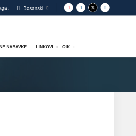
aga ..
Bosanski
NE NABAVKE
LINKOVI
OIK