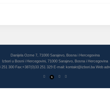
Danijela Ozme 7, 71000 Sarajevo, Bosna i Hercegovina
Izbori u Bosni i Hercegovini, 71000 Sarajevo, Bosna i Hercegovina
3 251 300 Fax:+387(0)33 251 329 E-mail:
kontakt@izbori.ba
Web adre