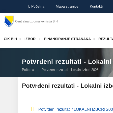
Početna
Mapa stranice
Kontakti
Centralna izborna komisija BiH
CIK BiH
IZBORI
FINANSIRANJE STRANAKA
REZULTA
Potvrđeni rezultati - Lokalni
Početna
Potvrđeni rezultati - Lokalni izbori 2008
Potvrđeni rezultati - Lokalni izb
Potvrđeni rezultati / LOKALNI IZBORI 2008 